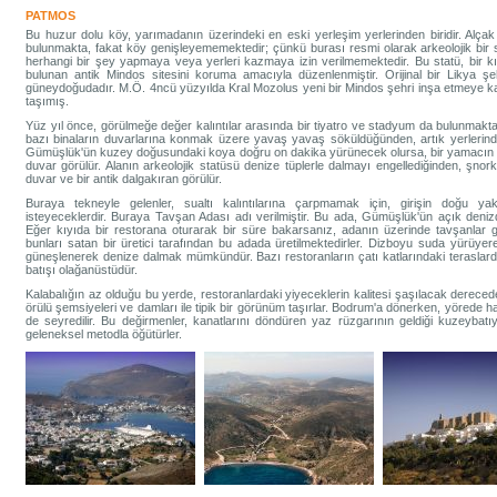
PATMOS
Bu huzur dolu köy, yarımadanın üzerindeki en eski yerleşim yerlerinden biridir. Alçak 
bulunmakta, fakat köy genişleyememektedir; çünkü burası resmi olarak arkeolojik bir s
herhangi bir şey yapmaya veya yerleri kazmaya izin verilmemektedir. Bu statü, bir 
bulunan antik Mindos sitesini koruma amacıyla düzenlenmiştir. Orijinal bir Likya ş
güneydoğudadır. M.Ö. 4ncü yüzyılda Kral Mozolus yeni bir Mindos şehri inşa etmeye kar
taşımış.
Yüz yıl önce, görülmeğe değer kalıntılar arasında bir tiyatro ve stadyum da bulunmakta
bazı binaların duvarlarına konmak üzere yavaş yavaş söküldüğünden, artık yerlerind
Gümüşlük'ün kuzey doğusundaki koya doğru on dakika yürünecek olursa, bir yamacın ke
duvar görülür. Alanın arkeolojik statüsü denize tüplerle dalmayı engellediğinden, şno
duvar ve bir antik dalgakıran görülür.
Buraya tekneyle gelenler, sualtı kalıntılarına çarpmamak için, girişin doğu y
isteyeceklerdir. Buraya Tavşan Adası adı verilmiştir. Bu ada, Gümüşlük'ün açık denizd
Eğer kıyıda bir restorana oturarak bir süre bakarsanız, adanın üzerinde tavşanlar 
bunları satan bir üretici tarafından bu adada üretilmektedirler. Dizboyu suda yürüy
güneşlenerek denize dalmak mümkündür. Bazı restoranların çatı katlarındaki teraslard
batışı olağanüstüdür.
Kalabalığın az olduğu bu yerde, restoranlardaki yiyeceklerin kalitesi şaşılacak derecede
örülü şemsiyeleri ve damları ile tipik bir görünüm taşırlar. Bodrum'a dönerken, yörede h
de seyredilir. Bu değirmenler, kanatlarını döndüren yaz rüzgarının geldiği kuzeybat
geleneksel metodla öğütürler.