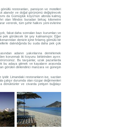
gönüllü restoranları, pansiyon ve motelleri
it alanıdır ve doğal görünümü değiştirecek
kısmı da Gümüşlük köyü'nün altında kalmış
ehri olan Mindos buradan birkaç kilometre
ar vererek, tüm şehir halkını yeni evlerine
ydı, fakat daha sonraları bazı kurumları ve
e pek görülecek bir şey kalmamıştır. Eğer
narından denizin içine fırlamış gömülü bir
rkellerle dalındığında bu suda daha pek çok
akasından adanın yakınlarına demirlemek
en korunmalı iki koyunu birbirinden ayırır.
görürsünüz. Bu tavşanlar, uzak pazarlarda
erek bu adaya gitmek ve kayaların arasında
an görülen dinlendirici manzara ve güneşin
 iyidir. Limandaki restoranların ise, sazdan
ala çalışır durumda olan rüzgar değirmenleri
ıya dönüktürler ve civarda yetişen buğdayı