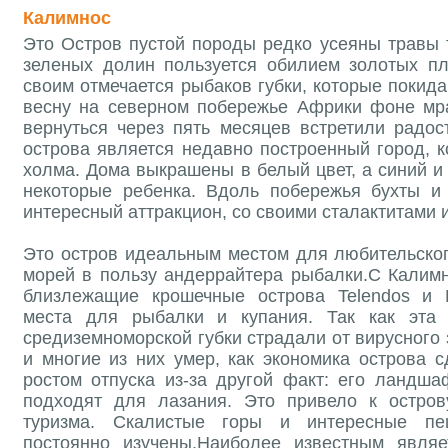
Калимнос
Это Остров пустой породы редко усеяны травы 
зеленых долин пользуется обилием золотых п
своим отмечается рыбаков губки, которые покид
весну на северном побережье Африки фоне мр
вернуться через пять месяцев встретили радос
острова является недавно построенный город, 
холма. Дома выкрашены в белый цвет, а синий и
некоторые ребенка. Вдоль побережья бухты и
интересный аттракцион, со своими сталактитами 
Это остров идеальным местом для любительског
морей в пользу андеррайтера рыбалки.С Калимн
близлежащие крошечные острова Telendos и P
места для рыбалки и купания. Так как эта 
средиземноморской губки страдали от вирусного 
и многие из них умер, как экономика острова 
ростом отпуска из-за другой факт: его ландша
подходят для лазания. Это привело к остров
туризма. Скалистые горы и интересные п
постоянно изучены.Наиболее известным явля